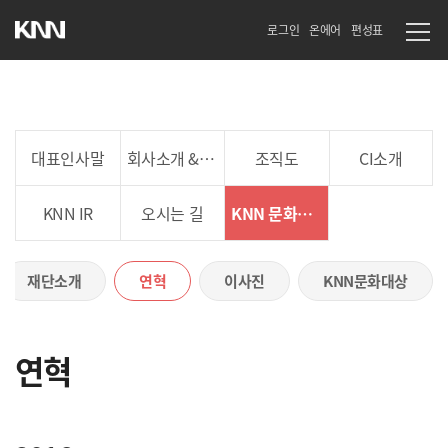
로그인
온에어
편성표
대표인사말
회사소개 & 연혁
조직도
CI소개
KNN IR
오시는 길
KNN 문화재단
재단소개
연혁
이사진
KNN문화대상
연혁