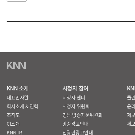
KNN 소개
시청자 참여
KN
대표인사말
시청자 센터
클
회사소개 & 연혁
시청자 위원회
윤
조직도
경남 방송자문위원회
제
CI소개
방송광고안내
제
KNN IR
전광판광고안내