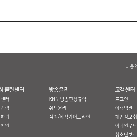
이용
N 클린센터
방송윤리
고객센터
린센터
KNN 방송편성규약
로그인
리강령
취재윤리
이용약관
보하기
심의/제작가이드라인
개인정보
보확인
이메일무
청소년보