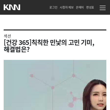
로그인
시청자 제보
온에어
편성표
섹션
[건강 365]칙칙한 민낯의 고민 기미,
해결법은?