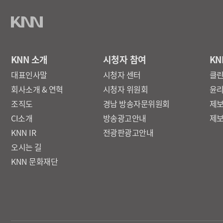
KNN 소개
시청자 참여
KN
대표인사말
시청자 센터
클
회사소개 & 연혁
시청자 위원회
윤
조직도
경남 방송자문위원회
제
CI소개
방송광고안내
제
KNN IR
전광판광고안내
오시는 길
KNN 문화재단