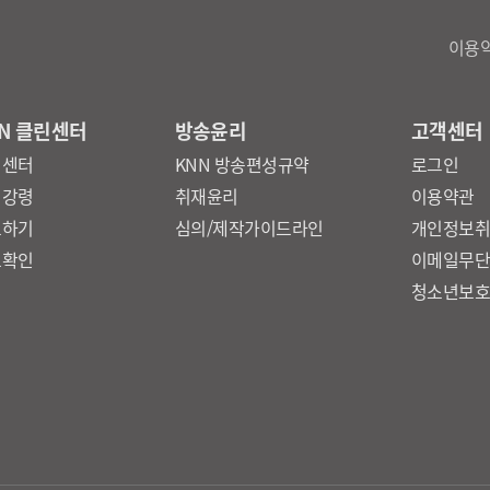
이용
N 클린센터
방송윤리
고객센터
린센터
KNN 방송편성규약
로그인
리강령
취재윤리
이용약관
보하기
심의/제작가이드라인
개인정보
보확인
이메일무
청소년보