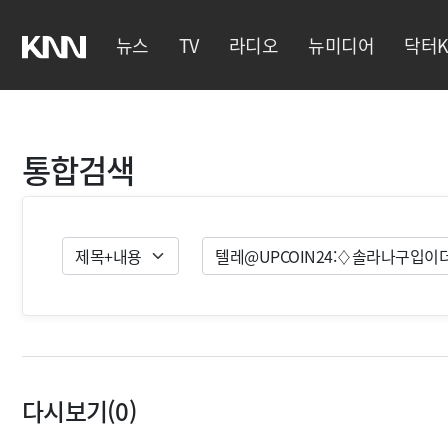
뉴스
TV
라디오
뉴미디어
닥터K
통합검색
검색유형
검색
다시보기(0)