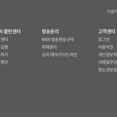
이용
N 클린센터
방송윤리
고객센터
린센터
KNN 방송편성규약
로그인
리강령
취재윤리
이용약관
보하기
심의/제작가이드라인
개인정보
보확인
이메일무
청소년보