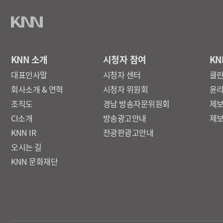
KNN 소개
시청자 참여
KN
대표인사말
시청자 센터
클
회사소개 & 연혁
시청자 위원회
윤
조직도
경남 방송자문위원회
제
CI소개
방송광고안내
제
KNN IR
전광판광고안내
오시는 길
KNN 문화재단