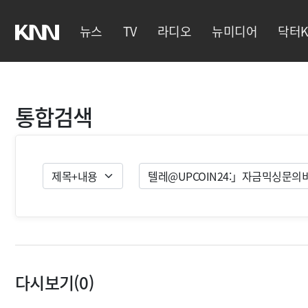
뉴스
TV
라디오
뉴미디어
닥터K
통합검색
검색유형
검색
다시보기(0)