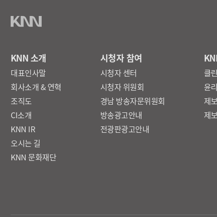
KNN 소개
시청자 참여
KN
대표인사말
시청자 센터
클
회사소개 & 연혁
시청자 위원회
윤
조직도
경남 방송자문위원회
제
CI소개
방송광고안내
제
KNN IR
전광판광고안내
오시는 길
KNN 문화재단