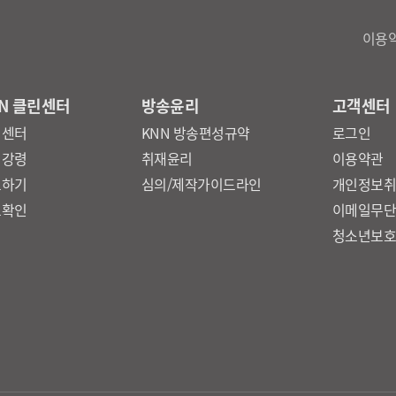
이용
N 클린센터
방송윤리
고객센터
린센터
KNN 방송편성규약
로그인
리강령
취재윤리
이용약관
보하기
심의/제작가이드라인
개인정보
보확인
이메일무
청소년보