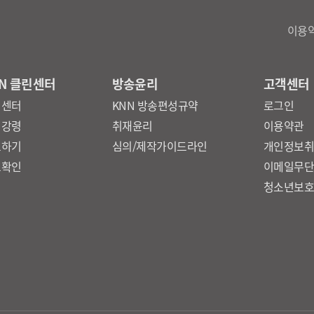
이용
N 클린센터
방송윤리
고객센터
린센터
KNN 방송편성규약
로그인
리강령
취재윤리
이용약관
보하기
심의/제작가이드라인
개인정보
보확인
이메일무
청소년보