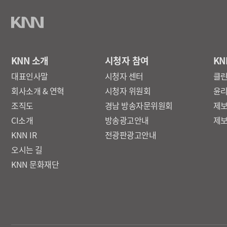
KNN 소개
시청자 참여
KN
대표인사말
시청자 센터
클
회사소개 & 연혁
시청자 위원회
윤
조직도
경남 방송자문위원회
제
CI소개
방송광고안내
제
KNN IR
전광판광고안내
오시는 길
KNN 문화재단