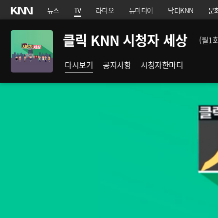
뉴스
TV
라디오
뉴미디어
닥터KNN
문
클릭 KNN 시청자 세상
(월1
다시보기
공지사항
시청자한마디