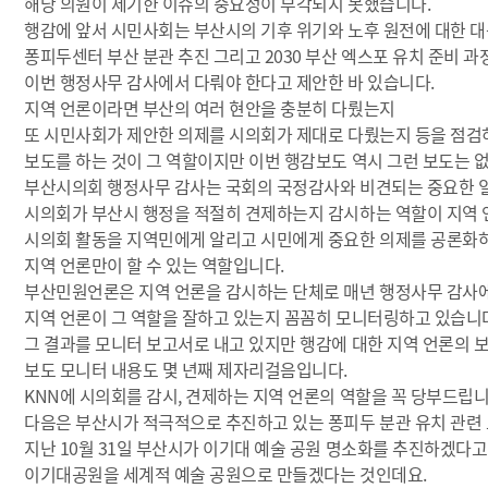
해당 의원이 제기한 이슈의 중요성이 부각되지 못했습니다.
행감에 앞서 시민사회는 부산시의 기후 위기와 노후 원전에 대한 대
퐁피두센터 부산 분관 추진 그리고 2030 부산 엑스포 유치 준비 과
이번 행정사무 감사에서 다뤄야 한다고 제안한 바 있습니다.
지역 언론이라면 부산의 여러 현안을 충분히 다뤘는지
또 시민사회가 제안한 의제를 시의회가 제대로 다뤘는지 등을 점검
보도를 하는 것이 그 역할이지만 이번 행감보도 역시 그런 보도는 
부산시의회 행정사무 감사는 국회의 국정감사와 비견되는 중요한 
시의회가 부산시 행정을 적절히 견제하는지 감시하는 역할이 지역 
시의회 활동을 지역민에게 알리고 시민에게 중요한 의제를 공론화
지역 언론만이 할 수 있는 역할입니다.
부산민원언론은 지역 언론을 감시하는 단체로 매년 행정사무 감사
지역 언론이 그 역할을 잘하고 있는지 꼼꼼히 모니터링하고 있습니
그 결과를 모니터 보고서로 내고 있지만 행감에 대한 지역 언론의 
보도 모니터 내용도 몇 년째 제자리걸음입니다.
KNN에 시의회를 감시, 견제하는 지역 언론의 역할을 꼭 당부드립니
다음은 부산시가 적극적으로 추진하고 있는 퐁피두 분관 유치 관련 
지난 10월 31일 부산시가 이기대 예술 공원 명소화를 추진하겠다고
이기대공원을 세계적 예술 공원으로 만들겠다는 것인데요.