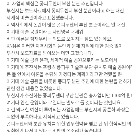
이 사업의 핵심은 퐁피두센터 부산 분관 추진입니다.
부산시는 보도자료에서 퐁피두센터 부산 분관이라고 하는 대신
세계적 미술관이라고 표현했습니다.
지역사회에서 논란이 많은 퐁피두센터 부산 분관이라는 말 대신
이기대 예술 공원이라는 사업명을 내세워
비판 여론을 잠재우려는 의도로 보여지는 점도 있는데요.
KNN은 이러한 지역사회의 논란과 문제 지적에 대한 검증 없이
부산시 보도자료를 받아쓰는 데만 그쳤습니다.
이기대 예술 공원 윤곽, 세계적 예술 공원으로라는 보도에서
이기대에 추진하는 프랑스 퐁피두 미술관 분관 유치도 예술 공원이
큰 틀 안에서 여론을 수렴해 가겠다는 계획이라고만 전했을 뿐
이기대 예술 공원을 비롯한 퐁피두 분관 추진에 대한 논란을 전하
관련 점검 내용은 없었습니다.
부산시가 추진하는 퐁피두센터 부산 분관은 총사업비만 1100억 원
여기다 연간 운영비와 로열티는 별도로 들 것이라는 것인데요.
이런 막대한 예산이 투여되는 사업임에도 부산시의 공론화 과정은
턱없이 부족하다고 지적되고 있습니다.
퐁피두센터와 분관 유치를 위한 업무협약을 맺고 난 뒤 형식적인 
청취에만 나서고 있다는 비판의 목소리가 높습니다.