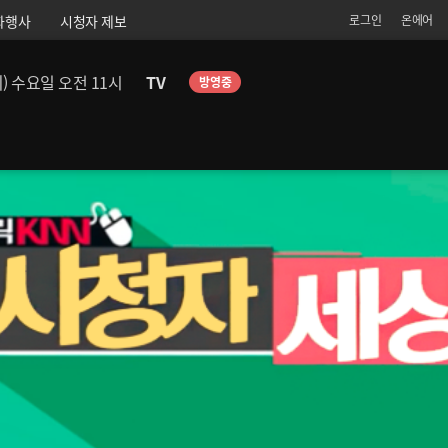
화행사
시청자 제보
로그인
온에어
회) 수요일 오전 11시
TV
방영중