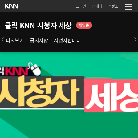
로그인
온에어
편성표
클릭 KNN 시청자 세상
방영중
다시보기
공지사항
시청자한마디