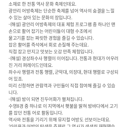
소재로 한 전통 역사 문화 축제인데요.
광안리 어방축제는 단순한 축제를 넘어 역사의 숨결을 느낄
수 있는 살아 있는 문화의 장입니다.
-(해설) 광안리 어방축제의 대표 체험 프로그램 중 하나인 맨
손으로 활어 잡기는 어린이들이 대형 수조에서
물고기를 잡는 짜릿한 경험을 즐길 수 있습니다.
잡은 활어를 즉석에서 회로 손질해 주는데요.
직접 잡고 만지고 맛보는 오감 만족 체험입니다.
-(해설) 경상좌수사 행렬이 이어집니다. 전통과 현대가 어우러
진 거리 퍼레이드인데요.
좌수사 행렬과 전통 행렬, 군악대, 의장대, 현대 행렬로 구성되
어 있죠.
미리 신청하면 관람객과 구민들이 직접 참여해 즐길 수 있습
니다.
-(해설) 밤이 되면 진두어화가 펼쳐집니다.
수영8경 중 하나로 이 지역에서 횃불을 밝혀 밤바다에서 고기
를 잡던 전통 어로 활동입니다.
역사와 전통을 기리기 위해 뮤지컬 어방도 선보이는데요.
25의용과 어방의 탄생을 주제로 그 역사가 생생히 재현됐습