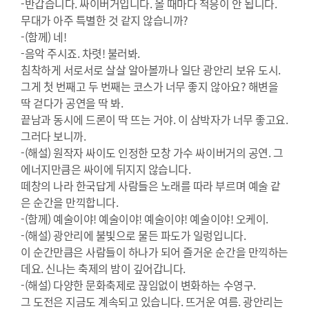
-반갑습니다. 싸이버거입니다. 올 때마다 적응이 안 됩니다.
무대가 아주 특별한 것 같지 않습니까?
-(함께) 네!
-음악 주시죠. 차렷! 불러봐.
침착하게 서로서로 살살 알아볼까나 일단 광안리 보유 도시.
그게 첫 번째고 두 번째는 코스가 너무 좋지 않아요? 해변을
딱 걷다가 공연을 딱 봐.
끝남과 동시에 드론이 딱 뜨는 거야. 이 삼박자가 너무 좋고요.
그러다 보니까.
-(해설) 원작자 싸이도 인정한 모창 가수 싸이버거의 공연. 그
에너지만큼은 싸이에 뒤지지 않습니다.
떼창의 나라 한국답게 사람들은 노래를 따라 부르며 예술 같
은 순간을 만끽합니다.
-(함께) 예술이야! 예술이야! 예술이야! 예술이야! 오케이.
-(해설) 광안리에 불빛으로 물든 파도가 일렁입니다.
이 순간만큼은 사람들이 하나가 되어 즐거운 순간을 만끽하는
데요. 신나는 축제의 밤이 깊어갑니다.
-(해설) 다양한 문화축제로 끊임없이 변화하는 수영구.
그 도전은 지금도 계속되고 있습니다. 뜨거운 여름. 광안리는