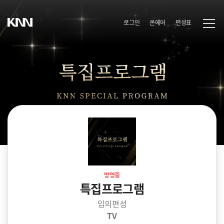
로그인
온에어
편성표
방영중
특집프로그램
임의편성
TV