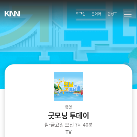
로그인
온에어
편성표
종영
굿모닝 투데이
월-금요일 오전 7시 40분
TV