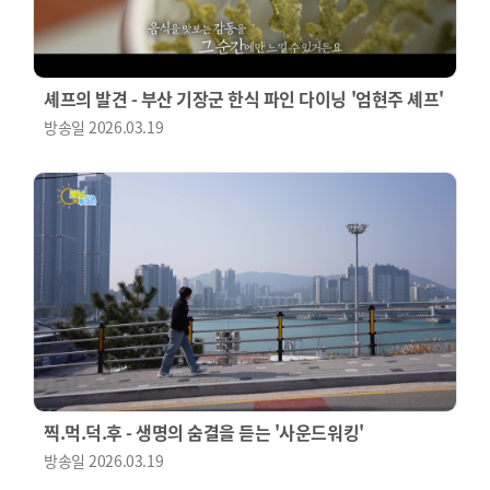
셰프의 발견 - 부산 기장군 한식 파인 다이닝 '엄현주 셰프'
방송일
2026.03.19
찍.먹.덕.후 - 생명의 숨결을 듣는 '사운드워킹'
방송일
2026.03.19