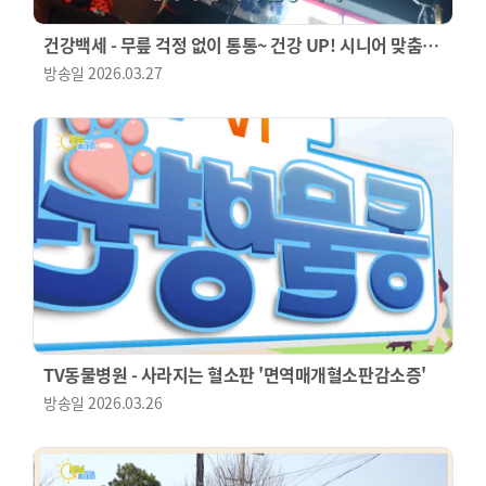
건강백세 - 무릎 걱정 없이 통통~ 건강 UP! 시니어 맞춤
운동
방송일
2026.03.27
TV동물병원 - 사라지는 혈소판 '면역매개혈소판감소증'
방송일
2026.03.26