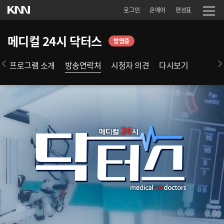
로그인
온에어
편성표
메디컬 24시 닥터스
방영중
프로그램 소개
방송연락처
시청자 의견
다시보기